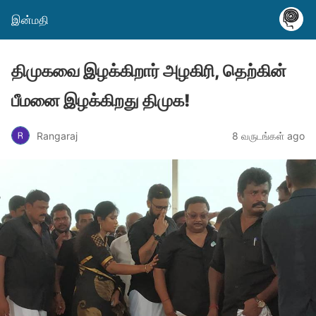
இன்மதி
திமுகவை இழக்கிறார் அழகிரி, தெற்கின்
பீமனை இழக்கிறது திமுக!
Rangaraj
8 வருடங்கள் ago