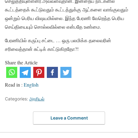
செலுத்தியுள்ளனர்.அவ்வளவுதான். இன்றைய நாட்களில்
கூட்டத்தைக் கூட்டுவதும் கூட்டத்துக்கு ஆட்களை வாங்குவதும்
ஒன்றும் பெரிய விஷயமில்லை. இந்த பேரணி வேறெந்த பெரிய
செய்தியையும் சொல்லவில்லை என்பதே உண்மை.
பேரணியில் கருப்பு சட்டை … ஒரு பலமிக்க தலைவரின்
சரிவைத்தான் சுட்டிக் காட்டுகிறதோ?!
Share the Article
Read in :
English
Categories:
அரசியல்
Leave a Comment