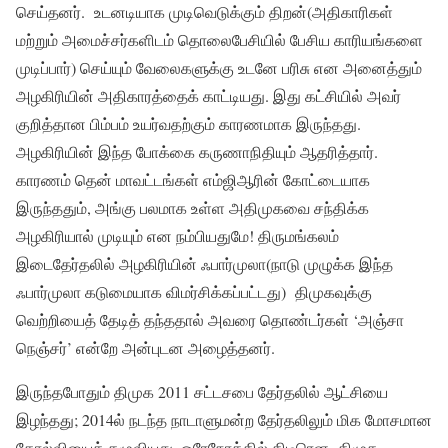
செய்தனர். உடனடியாக முடிவெடுக்கும் திறன்(அதிகாரிகள்
மற்றும் அமைச்சர்களிடம் தொலைபேசியில் பேசிய காரியங்களை
முடிப்பார்) செய்யும் வேலைகளுக்கு உடனே பரிசு என அனைத்தும்
அழகிரியின் அதிகாரத்தைக் காட்டியது. இது கட்சியில் அவர்
குறித்தான பிம்பம் உயர்வதற்கும் காரணமாக இருந்தது.
அழகிரியின் இந்த போக்கை கருணாநிதியும் ஆதரித்தார்.
காரணம் தென் மாவட்டங்கள் எம்ஜிஆரின் கோட்டையாக
இருந்ததும், அங்கு பலமாக உள்ள அதிமுகவை சந்திக்க
அழகிரியால் முடியும் என நம்பியதுமே! திருமங்கலம்
இடைதேர்தலில் அழகிரியின் ஃபார்முலா(நாடு முழுக்க இந்த
ஃபார்முலா கடுமையாக விமர்சிக்கப்பட்டது) திமுகவுக்கு
வெற்றியைத் தேடித் தந்ததால் அவரை தொண்டர்கள் ‘அஞ்சா
நெஞ்சர்’ என்றே அன்புடன அழைத்தனர்.
இருந்தபோதும் திமுக 2011 சட்டசபை தேர்தலில் ஆட்சியை
இழந்தது; 2014ல் நடந்த நாடாளுமன்ற தேர்தலிலும் மிக மோசமான
தோல்வியைத் தழுவியது. ஒரேநேரத்தில் திடீரென திமுக,