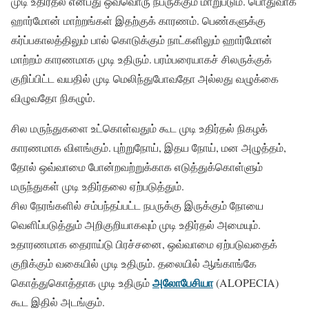
முடி உதிர்தல் என்பது ஒவ்வொரு நபருக்கும் மாறுபடும். பொதுவாக
ஹார்மோன் மாற்றங்கள் இதற்குக் காரணம். பெண்களுக்கு
கர்ப்பகாலத்திலும் பால் கொடுக்கும் நாட்களிலும் ஹார்மோன்
மாற்றம் காரணமாக முடி உதிரும். பரம்பரையாகச் சிலருக்குக்
குறிப்பிட்ட வயதில் முடி மெலிந்துபோவதோ அல்லது வழுக்கை
விழுவதோ நிகழும்.
சில மருந்துகளை உட்கொள்வதும் கூட முடி உதிர்தல் நிகழக்
காரணமாக விளங்கும். புற்றுநோய், இதய நோய், மன அழுத்தம்,
தோல் ஒவ்வாமை போன்றவற்றுக்காக எடுத்துக்கொள்ளும்
மருந்துகள் முடி உதிர்தலை ஏற்படுத்தும்.
சில நேரங்களில் சம்பந்தப்பட்ட நபருக்கு இருக்கும் நோயை
வெளிப்படுத்தும் அறிகுறியாகவும் முடி உதிர்தல் அமையும்.
உதாரணமாக தைராய்டு பிரச்சனை, ஒவ்வாமை ஏற்படுவதைக்
குறிக்கும் வகையில் முடி உதிரும். தலையில் ஆங்காங்கே
அலோபேசியா
கொத்துகொத்தாக முடி உதிரும்
(ALOPECIA)
கூட இதில் அடங்கும்.