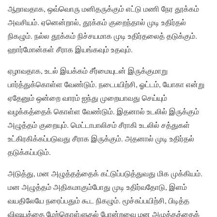
ஆறாவதாக, ஒவ்வொரு மனிதருக்கும் எட்டு மணி நேர தூக்கம்
அவசியம். ஏனென்றால், தூக்கம் குறைந்தால் முடி உதிர்தல்
நிகழும். நல்ல தூக்கம் நிச்சயமாக முடி உதிர்தலைத் தடுக்கும்.
ஹார்மோன்கள் சீராக இயங்கவும் உதவும்.
ஏழாவதாக, உடல் இயக்கம் சீர்மையுடன் இருக்குமாறு
பார்த்துக்கொள்ள வேண்டும். நடைபயிற்சி, ஓட்டம், யோகா என்று
ஏதேனும் ஒன்றை வாரம் ஐந்து முறையாவது செய்யும்
வழக்கத்தைக் கொள்ள வேண்டும். இதனால் உடலில் இருக்கும்
அழுத்தம் குறையும். மெட்டாபாலிசம் சீராகி உடலில் சத்துகள்
உட்கிரகிக்கப்படுவது சீராக இருக்கும். அதனால் முடி உதிர்தல்
தடுக்கப்படும்.
அடுத்து, மன அழுத்தத்தைக் கட்டுப்படுத்துவது மிக முக்கியம்.
மன அழுத்தம் அதிகமாகும்போது முடி உதிர்வதோடு, இளம்
வயதிலேயே நரைப்பதும் கூட நிகழும். மூச்சுப்பயிற்சி, பிடித்த
விஷயத்தை மேற்கொள்ளுதல் போன்றவை மன அழுத்தத்தைக்