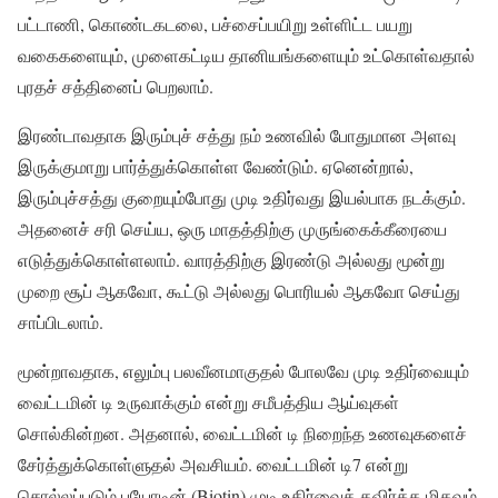
பட்டாணி, கொண்டகடலை, பச்சைப்பயிறு உள்ளிட்ட பயறு
வகைகளையும், முளைகட்டிய தானியங்களையும் உட்கொள்வதால்
புரதச் சத்தினைப் பெறலாம்.
இரண்டாவதாக இரும்புச் சத்து நம் உணவில் போதுமான அளவு
இருக்குமாறு பார்த்துக்கொள்ள வேண்டும். ஏனென்றால்,
இரும்புச்சத்து குறையும்போது முடி உதிர்வது இயல்பாக நடக்கும்.
அதனைச் சரி செய்ய, ஒரு மாதத்திற்கு முருங்கைக்கீரையை
எடுத்துக்கொள்ளலாம். வாரத்திற்கு இரண்டு அல்லது மூன்று
முறை சூப் ஆகவோ, கூட்டு அல்லது பொரியல் ஆகவோ செய்து
சாப்பிடலாம்.
மூன்றாவதாக, எலும்பு பலவீனமாகுதல் போலவே முடி உதிர்வையும்
வைட்டமின் டி உருவாக்கும் என்று சமீபத்திய ஆய்வுகள்
சொல்கின்றன. அதனால், வைட்டமின் டி நிறைந்த உணவுகளைச்
சேர்த்துக்கொள்ளுதல் அவசியம். வைட்டமின் டி7 என்று
சொல்லப்படும் பயோடின் (Biotin) முடி உதிர்வைத் தவிர்க்க மிகவும்