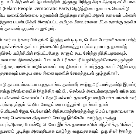
ஈ.பி.ஆர்.எல்.எப் இயக்கத்தில் இருந்து பிரிந்து அரசு ஆதரவு கட்சியாக
ி.பி (Eelam People Democratic Party) நெடுந்தீவை தளமாக கொண்டு
கிய வலைப்பின்னலை உருவாக்கி இருந்தது என்றும்,அதன் தலைவர் டக்ளஸ்
ஞரை பயன்படுத்தி சிறைப்பட்ட தமிழக மீனவர்களை மீட்க தனக்கு உதவிக
் தலைவர் ஒருவர் கூறுகிறார்.
் ஊர் கடற்கரையில் தங்கி இருந்த எல்.டி.டி.ஈ, டெலோ போராளிகளை பார்த்
ாக்கங்கள் தன் வாழ்க்கையில் நினைத்து பார்க்க முடியாத தலைகீழ்
நீச்சல் பயிற்சியில் ஈடுபட்டபோது தானும் கூட சேர்ந்து நீந்தியதாகவும்,
 என நினைத்தால்..”பாடல் டேப்ரிக்காடரில் ஒலித்துக்கொண்டிருக்கும்
திரையரங்கில் பாடும் வானம் பாடி திரைப்படம் பார்த்ததாகவும் அதில் வரு
்ததாகவும் பழைய கால நினைவுகளில் சோகத்துடன் மூழ்குகிறார்.
ோடு தாயாபுள்ளையா பழகுவாங்க. தண்ணீர் ஊற்று,அரியாங்குண்டு இரண்ட
ைக்கு இலங்கையில் இருக்கிற எம்.பி . செல்வம் அடைக்கலநாதன் எங்க ஊர
புலிகளால் கொல்லப்பட்டதோடு எல்லாம் தலைகீழா மாறிபோச்சு.எங்கள் ஊர
ாரர்களுக்கும் பெரிய மோதல் வர பாத்துச்சி. நாங்கள் தான்
பெரியவர் ஜேசு. டெலோவில் சிறிசபாரத்தினத்துக்கு மெய் பாதுகாவலராக
் ஊர் பெண்ணை திருமணம் செய்து இங்கேயே வாழ்ந்து மடிந்து
வும்,அவரை போன்றே டெலோ இயக்க தலைமையின் வீழ்ச்சிக்கு பின்னர்
ுமணம் முடித்து அமைதியாக வாழ்ந்து வருவதாகவும், ஒரு சிலர் இறந்து