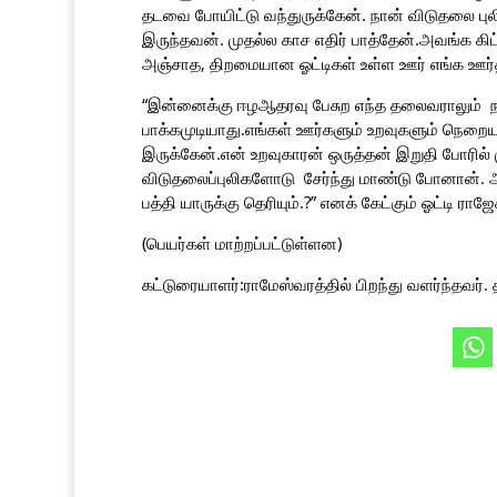
தடவை போயிட்டு வந்துருக்கேன். நான் விடுதலை புல
இருந்தவன். முதல்ல காச எதிர் பாத்தேன்.அவங்க கிட
அஞ்சாத, திறமையான ஓட்டிகள் உள்ள ஊர் எங்க ஊர்தா
“இன்னைக்கு ஈழஆதரவு பேசுற எந்த தலைவராலும
பாக்கமுடியாது.எங்கள் ஊர்களும் உறவுகளும் நெறை
இருக்கேன்.என் உறவுகாரன் ஒருத்தன் இறுதி போரில
விடுதலைப்புலிகளோடு சேர்ந்து மாண்டு போனான். அ
பத்தி யாருக்கு தெரியும்.?” எனக் கேட்கும் ஓட்டி 
(பெயர்கள் மாற்றப்பட்டுள்ளன)
கட்டுரையாளர்:ராமேஸ்வரத்தில் பிறந்து வளர்ந்தவர்