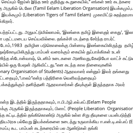
 செய்யும் ஜேம்ஸ் இந்த ஊர் குறித்து கூறுகையில்,” எங்கள் ஊர் கடற்கரை
்கு அருகில் டெலோ (Tamil Eelam Liberation Organsation) இயக்கமும்,பு
இயக்கமும் (Liberation Tigers of Tamil Eelam) முகாமிட்டு சுதந்தரமா
கிறார்.
பற்றப்பட்டது. அதுமட்டுமில்லாமல், ‘இலங்கை தமிழ் இளைஞர் கைது’, ‘இ
ை பதட்டமடைய செய்யவில்லை. தங்கச்சி மடத்தை சேர்ந்த ராபர்ட்
துட்டோம்,1983 தமிழின படுகொலைக்கு பின்னாடி இலங்கையிலிருந்து தமிழ
்கோடியிலிருந்து பாம்பன் வரைக்கும் கையில் துப்பாக்கிகள் உடன்
ந்த ஸ்டோன்வாஷ், டெனிம் உடைகளை அணிவது,கேஷியோ வாட்ச் கட்டு
ியில் ஒரு பேஷன் ஆகிவிட்டது.”என கடந்த கால நினைவுகளில்
onary Organisation of Students) ஆதரவாளர் என்னும் இவர் தங்களது
ட்டதையும்,”பா
லம்”என்ற பத்திரிகை வெளிவந்ததையும்
க்கத்துக்கும் தனித்தனி ஆதரவாளர்கள் தீவுக்குள் இருந்ததாக அவர்
என்ற இடத்தில் இருந்ததாகவும், ஈ.பி.ஆர்.எல்.எப்.(Eelam People
்கு அருகில் இருந்ததாகவும், பிளாட் (People Liberation Organisation
்த கட்டிடத்தில் தங்கிகொண்டு அருகில் உள்ள சிறு தீவுகளை பயன்படுத்தி
்தியஅரசு பல்வேறு இயக்கங்களை உடைத்து உருவாக்கிய ஈ.என்.டி.எல்.எப் (
ைப்பு கூட பாம்பன் கடற்கரையில் பல ஆண்டுகள் தங்கி