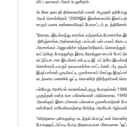
விட்டதாகவும் அவர் கூறுகிறார்.
டெலோ தளபதி தில்லையின் மகன் அமுதன் தற்போது கல
அவர் சொல்கிறார் “2009இல் இலங்கையில் இனப்பட
சாகும் வரை உண்ணாவிரதப் போராட்டம் நடத்தினேன்
“நிறைய இயக்கத்து காரங்க வந்தாங்க,போனாங்க.இன
திரிஞ்சாங்க.அன்னைக்கு பாம்பன் பஸ் பாலம் கிடைய
அரசாங்கம் அனுமதிச்ச உத்தரபிரதேசம், கொளத்தூர்
நாட்டுக்கு போறதுக்கு இரவு நேரத்துல பைபர் போட்ட
கட்டுப்பாடான இயக்கம் எல்.டி.டி.இ. மட்டுமே.இயக்
கொள்வார்.யாரும் தாடிவளர்க்க மாட்டர்கள். பீடி குட
இருப்பார்கள்.முடிவெட்டி முகச்சவரம் செய்து இருப்
கடற்கரை மணலில் ஓட்டி கொண்டு திரிந்தார்கள்.ரொம
பல்வேறு அரசியல் கரணங்கள்,குழு மோதல்கள்,198
முகுந்தன் என்ற உமா மகேஸ்வரன் படுகொலை, 1990இல
அரசுக்கும் இடையிலான பல்வகை முரண்பாடுகள் போன்
என்கிறார் ராமேஸ்வரத்தை சேர்ந்த அரசியல் ஆர்வல
“விடுதலை புலிகளுக்கு கடத்தல் பொருட்கள் கொண
போகணும்.அப்படி போற திறமையான மீனவனை “ஓட்டி” எ