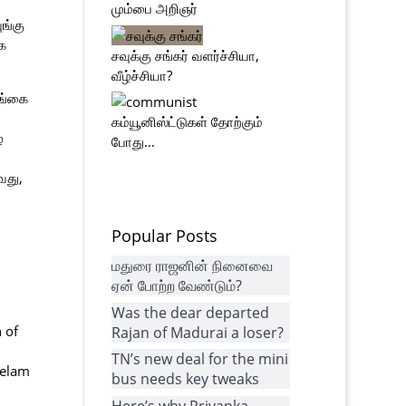
மும்பை அறிஞர்
ங்கு
க
சவுக்கு சங்கர் வளர்ச்சியா,
வீழ்ச்சியா?
லங்கை
கம்யூனிஸ்ட்டுகள் தோற்கும்
்
போது…
வது,
Popular Posts
மதுரை ராஜனின் நினைவை
ஏன் போற்ற வேண்டும்?
Was the dear departed
 of
Rajan of Madurai a loser?
TN’s new deal for the mini
Eelam
bus needs key tweaks
Here’s why Priyanka