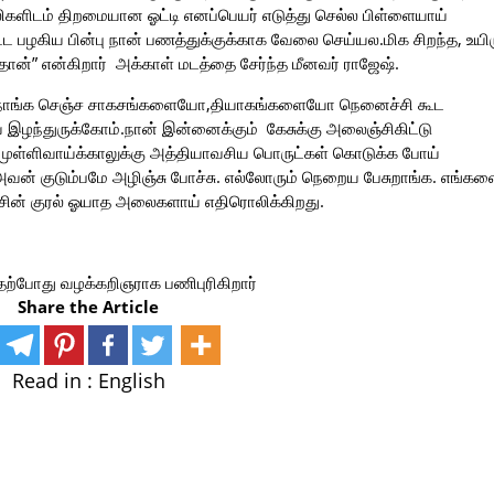
ிகளிடம் திறமையான ஓட்டி எனப்பெயர் எடுத்து செல்ல பிள்ளையாய்
்ட பழகிய பின்பு நான் பணத்துக்குக்காக வேலை செய்யல.மிக சிறந்த, உயிர
ன்” என்கிறார் அக்காள் மடத்தை சேர்ந்த மீனவர் ராஜேஷ்.
் நாங்க செஞ்ச சாகசங்களையோ,தியாகங்களையோ நெனைச்சி கூட
ய இழந்துருக்கோம்.நான் இன்னைக்கும் கேசுக்கு அலைஞ்சிகிட்டு
் முள்ளிவாய்க்காலுக்கு அத்தியாவசிய பொருட்கள் கொடுக்க போய்
வன் குடும்பமே அழிஞ்சு போச்சு. எல்லோரும் நெறைய பேசுறாங்க. எங்கள
ராஜேசின் குரல் ஓயாத அலைகளாய் எதிரொலிக்கிறது.
. தற்போது வழக்கறிஞராக பணிபுரிகிறார்
Share the Article
Read in :
English