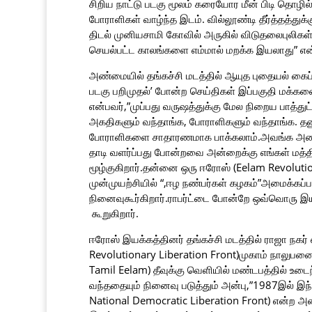
சிறிய நாட்டு படகு மூலம் கரையோர மீன் பிடி தொழில்
போராளிகள் வாழ்ந்த இடம். வில்லூண்டி தீர்த்தத்துக
திடல் முனியசாமி கோவில் அருகில் விடுதலைபுலிகள் 
செயல்பட்ட காலங்களை எம்மால் மறக்க இயலாது” என்
அண்மையில் தங்கச்சி மடத்தில் ஆயுத புதையல் கைப்
படகு பறிமுதல்’ போன்ற செய்திகள் இப்பகுதி மக்கள
என்பவர்,”முப்பது வருஷத்துக்கு மேல நிறைய பாத்
அகதிகளும் வந்தாங்க, போராளிகளும் வந்தாங்க. தனுஷ
போராளிகளை சாதாரணமாக பாக்கலாம்.அவங்க அணி
தாடி வளர்ப்பது போன்றவை அன்றைக்கு எங்கள் மத்த
மூழ்குகிறார்.தன்னை ஒரு ஈரோஸ் (Eelam Revoluti
முன்முயற்சியில் “,ஈழ நண்பர்கள் கழகம்”அமைக்கப்ப
நினைவுகூர்கிறார்.ராபர்ட்டை போன்றே ஒவ்வொரு இய
கூறுகிறார்.
ஈரோஸ் இயக்கத்தினர் தங்கச்சி மடத்தில் ராஜா நகர் 
Revolutionary Liberation Front)முகாம் நாலுபனைக
Tamil Eelam) தீவுக்கு வெளியில் மண்டபத்தில் உடைந
வந்ததையும் நினைவு படுத்தும் அன்பு,”1987இல் இந
National Democratic Liberation Front) என்ற அம