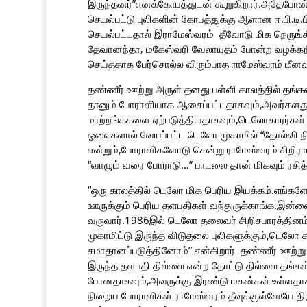
இருந்தனர்”எனக்கோபத்துடன் கூறுகிறார்.அதேபோன்று 
செயல்பட்டு புலிகளின் கோபத்துக்கு ஆளான ஈ.பி.ட
செயல்பட்டதால் இராமேஸ்வரம் தீவோடு மிக நெருங்
தேவானந்தா, மகேஸ்வரி வேலாயுதம் போன்ற வழக்கறி
செய்ததாக பேர்சொல்ல விரும்பாத ராமேஸ்வரம் மீனவர
தண்ணீர் ஊற்று அருள் தனது பள்ளி காலத்தில் தங்கள
தானும் போராளியாக ஆசைப்பட்டதாகவும்,அவர்களது த
மாற்றங்ககளை ஏற்படுத்தியதாகவும்,டெலோகாரர்கள்
ஓலைகளால் வேயப்பட்ட டெலோ முகாமில் “தோல்வி நிலை
என்றும்,போராளிகளோடு சென்று ராமேஸ்வரம் சிறிராம் 
“வாழும் வரை போராடு…” பாடலை தான் மிகவும் ரசித
“ஒரு காலத்தில் டெலோ மிக பெரிய இயக்கம்.எங்கள
ஊருக்கும் பெரிய தளபதிகள் வந்துருக்காங்க.இன்ன
வருவார்.1986இல் டெலோ தலைவர் சிறிசபாரத்தினம் 
முகாமிட்டு இருந்த விடுதலை புலிகளுக்கும்,டெலோ க
சமாதானப்படுத்தினோம்” என்கிறார் தண்ணீர் ஊற்று 
இருந்த தளபதி தில்லை என்ற தோட்டு தில்லை தங்கள
போனதாகவும்,அவருக்கு இரண்டு மகன்கள் உள்ளதாக
நிறைய போராளிகள் ராமேஸ்வரம் தீவுக்குள்ளேயே திர