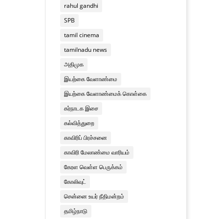
rahul gandhi
SPB
tamil cinema
tamilnadu news
அதிமுக
இயற்கை வேளாண்மை
இயற்கை வேளாண்மைக் கொள்கை
கர்நாடக இசை
கல்வித்துறை
காவிரிப் பிரச்சனை
காவிரி மேலாண்மை வாரியம்
கேரள வெள்ள பெருக்கம்
கோலிவுட்
சென்னை உயர் நீதிமன்றம்
தமிழ்நாடு