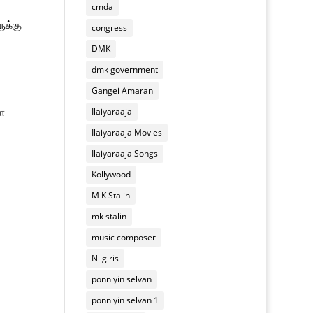
cmda
ுக்கு
congress
DMK
dmk government
Gangei Amaran
ை
Ilaiyaraaja
Ilaiyaraaja Movies
Ilaiyaraaja Songs
Kollywood
M K Stalin
mk stalin
music composer
Nilgiris
ponniyin selvan
ponniyin selvan 1