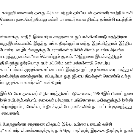
்லூரி மாணவர்.தனது அம்மா மற்றும் தம்பியுடன் தண்ணீர் ஊற்றில் வசிக
ுகொலை நடைபெற்றபோது பள்ளி மாணவர்களை திரட்டி தங்கச்சி மடத்தில்
.”
்னைக்கு மாதிரி இல்ல.சர்வ சாதரணமா துப்பாக்கிகளோடு சுதந்திரமா
ாது.இலங்கையில் இருந்து எங்க தீவுக்குள்ள வந்து இறங்கித்தான் இந்திய
 போன்ற பல இடங்களுக்கு போராளிகள் ரயிலில் கிளம்புவாங்க.அவங்க
ுல பறந்துருவாங்க.”எனச்சொல்லும் குமார். “அத்தனை இயக்கத்திலும்
கத்திலிருந்து ஒரேயொரு நபர் மட்டுமே ஊர் மக்களோடு தொடர்பு
ிக்கமாட்டார்கள்.முழுக்கை சட்டையாய் இருந்தாலும் முழங்கைவரை மடித்து வ
பார்கள்.அந்த காலத்துலயே எப்படியோ ஒரு ஜீப்பை தீவுக்குள் கொண்டு வந்து
்ப ஒழுக்கமானவர்கள்” என்கிறார்.
6இல் டெலோ தலைவர் சிறிசபாரத்தினம் படுகொலை,1989இல் பிளாட் தலை
் ஈ.பி.ஆர்.எல்.எப். தலைவர் பத்மநாபா படுகொலை, புலிகளுக்கும் இந்த
றவற்றால் ராமேஸ்வரம் தீவுக்குள் போராளிகளின் நடமாட்டம் குறைந்தது
ர் சரவணன்.
்டு போறதுன்னா சாதாரண விஷயம் இல்ல, உயிரை பணயம் வச்சி
ன்பார்கள்.மன்னாருக்கும், நாச்சிகுடாவுக்கும், இரணைதீவுக்கும் நான