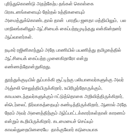
புரிந்துகொண்டு அதற்கேற்ப தங்கள் கொள்கை
பிரகடனங்களையும் தேர்தல் உத்திகளையும்
அமைத்துக்கொண்டதால் தான் பாரதீய ஜனதா மத்தியிலும், பல
மாநிலங்களிலும் ஆட்சியைக் கைப்பற்றமுடிந்தது என்கின்றனர்
ஆய்வாளர்கள்.
நடிகர் ரஜினிகாந்தும் அதே பாணியில் பயணித்து தமிழகத்தில்
ஆட்சியைக் கைப்பற்ற முனைகிறாரோ என்று
எண்ணத்தோன்றுகிறது.
தூத்துக்குடியில் துப்பாக்கி சூட்டிற்கு பலியானவர்களுக்கு அவர்
அஞ்சலி செலுத்தியிருக்கிறார், உயிரிழந்தோருக்கும்,
காயமடைந்தவர்களுக்கும் ஈட்டுத்தொகை அறிவித்திருக்கிறார்,
ஸ்டெர்லைட் நிர்வாகத்தையும் கண்டித்திருக்கிறார், ஆனால் அதே
நேரம் அவர் அனைத்திற்கும் ஆர்ப்பாட்டக்காரர்கள்தான் காரணம்
என்றும் கூறியிருக்கிறார். கடமையைச் செய்யும்
காவல்துறையினரையே தாக்குவோர் கடுமையாக