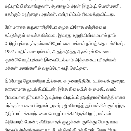
அப்புறம் பின்வாங்குவார், ஆனாலும் அவர் இரும்புப் பெண்மணி,
எதற்கும் அஞ்சாத முதல்வர், என்ற பிம்பம் நிலைத்துவிட்டது.
நேர் மாறாக கருணாநிதியோ சமூக விரோத சக்திகளை
கட்டுக்குள் வைக்கவில்லை, இவரது உறுதியின்மையால் நாம்
பேரிழப்புக்களுக்குள்ளாகிறோம் என மக்கள் நம்பத் தொடங்கினர்.
1997 சாதிக்கலவரங்கள், அதற்கடுத்த ஆண்டில் கோவை
குண்டுவெடிப்புக்கள் இவையெல்லாம் அத்தகைய புரிதல்கள்
மக்கள் மனங்களில் வலுப்பெற வழி செய்தன.
இப்போது ஜெயலலிதா இல்லை, கருணாநிதியே உடல்நலக் குறைவு
காரணமாக முடங்கிவிட்டார், இந்த நிலையில் அமைதி, வளம்,
நிலையான நிர்வாகம் இவற்றை விரும்பும் நடுத்தரவர்க்கத்தினரை
ஈர்க்கும் வகையில்தான் நடிகர் ரஜினிகாந்த் துப்பாக்கிச் சூட்டிற்கு
ஆர்ப்பாட்டக்காரர்களை பொறுப்பாக்கியிருக்கிறார், மக்கள்
அதிகாரம் போன்ற தீவிரவாதக் குழுக்கள் குறித்து பொதுவாக
நிலவும் அச்சங்களை நாடறியச் செய்திருக்கிறார், தொடர்ந்து