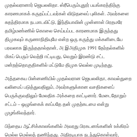
முதல்வரானார் ஜெயலலிதா. ஸ்ரீபெரும்புதூர் பயங்கரத்திற்கு
காரணமாகக் கருதப்பட்டவர்கள் விடுதலைப் புலிகள். அவர்களை
சுதந்திரமாக நடமாடவிட்டு, இந்தியாவின் முன்னாள் பிரதமரே
தமிழ்மண்ணில் கொலை செய்யப்பட காரணமாக இருந்தது
திமுகவும் கருணாநிதியுமே என்ற ஒரு கருத்து மக்களிடையே
பரவலாக இருந்ததால்தான், அ இஅதிமுக 1991 தேர்தல்களில்
மிகப் பெரும் வெற்றி ஈட்டியது, வெறும் இரண்டு சட்ட
மன்றத்தொகுதிகளில் மட்டுமே திமுக வெல்ல முடிந்தது.
அத்தகைய பின்னணியில் முதல்வரான ஜெயலலிதா, காவல்துறை
வலிமைப் படுத்துவதிலும், அவர்களுக்கான வசதிகளைப்
பெருக்குவதிலும் மேலதிக அக்கறை காட்டினார். மேடைதோறும்
சட்டம் – ஒழுங்கைக் காப்பதே தன் முதற்கடமை என்று
முழங்கிவந்தார்.
பிந்தைய ஆட்சிக்காலங்களில் அவரது பிரகடனங்களின் உக்கிரம்
மெல்ல மெல்லத் தணிந்தது. அதிரடியாக நடந்துகொள்வார்,