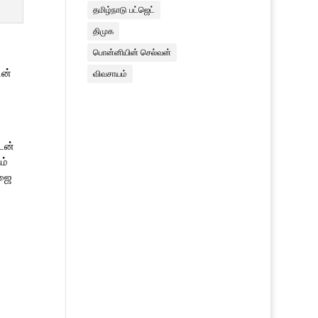
தமிழ்நாடு பட்ஜெட்
திமுக
பொன்னியின் செல்வன்
ின்
விவசாயம்
டன்
ம்
ாஜை