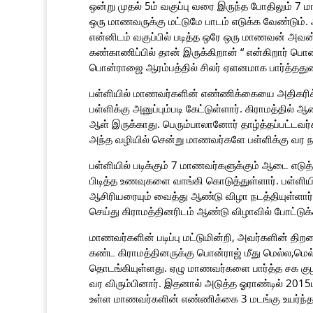
ஒன்று முதல் 5ம் வகுப்பு வரை இருந்த போதிலும் 
ஒரு மாணவருக்கு மட்டுமே பாடம் எடுக்க வேண்டும்
என்னிடம் வகுப்பில் படித்த ஒரே ஒரு மாணவன் அவன்
கண்காணிப்பில் தான் இருக்கிறான் “ என்கிறார் பொ
பொன்ராஜை ஆரம்பத்தில் சிலர் ஏளனமாக பார்த்ததுண
பள்ளியில் மாணவர்களின் எண்ணிக்கையை அதிகரிக
பள்ளிக்கு அனுப்பும்படி கேட்டுள்ளார். கிராமத்த
ஆள் இருக்காது. பெரும்பாலானோர் தாழ்த்தப்பட்டவ
அந்த வழியில் சென்று மாணவர்களே பள்ளிக்கு வர நட
பள்ளியில் படிக்கும் 7 மாணவர்களுக்கும் ஆடை எடு
பிடித்த உணவுகளை வாங்கி கொடுத்துள்ளார். பள்ள
ஆசிரியரையும் வைத்து ஆண்டு விழா நடத்தியுள்ளா
செய்து கிராமத்தினரிடம் ஆண்டு விழாவில் போட்டுக்கா
மாணவர்களின் படிப்பு மட்டுமின்றி, அவர்களின் தி
கண்ட கிராமத்தினருக்கு பொன்ராஜ் மீது மெல்ல,மெல
தொடங்கியுள்ளது. ஏழு மாணவர்களை பார்த்த சக குழ
வர விரும்பினார். இதனால் அடுத்த ஓராண்டில் 2015
உள்ள மாணவர்களின் எண்ணிக்கை 3 மடங்கு உயர்ந்த