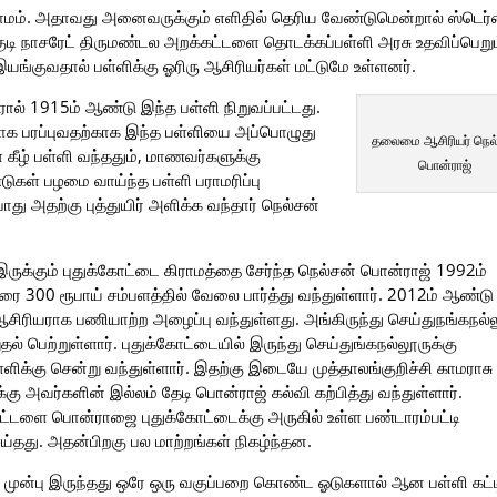
 கிராமம். அதாவது அனைவருக்கும் எளிதில் தெரிய வேண்டுமென்றால் ஸ்டெர்
்குடி நாசரேட் திருமண்டல அறக்கட்டளை தொடக்கப்பள்ளி அரசு உதவிப்பெறும
ங்குவதால் பள்ளிக்கு ஓரிரு ஆசிரியர்கள் மட்டுமே உள்ளனர்.
ரால் 1915ம் ஆண்டு இந்த பள்ளி நிறுவப்பட்டது.
ிலாக பரப்புவதற்காக இந்த பள்ளியை அப்பொழுது
தலைமை ஆசிரியர் நெல
கீழ் பள்ளி வந்ததும், மாணவர்களுக்கு
பொன்ராஜ்
்டுகள் பழமை வாய்ந்த பள்ளி பராமரிப்பு
து அதற்கு புத்துயிர் அளிக்க வந்தார் நெல்சன்
ல் இருக்கும் புதுக்கோட்டை கிராமத்தை சேர்ந்த நெல்சன் பொன்ராஜ் 1992ம்
ரை 300 ரூபாய் சம்பளத்தில் வேலை பார்த்து வந்துள்ளார். 2012ம் ஆண்டு
ு ஆசிரியராக பணியாற்ற அழைப்பு வந்துள்ளது. அங்கிருந்து செய்துநங்கநல்ல
பெற்றுள்ளார். புதுக்கோட்டையில் இருந்து செய்துங்கநல்லூருக்கு
பள்ளிக்கு சென்று வந்துள்ளார். இதற்கு இடையே முத்தாலங்குறிச்சி காமராசு
்கு அவர்களின் இல்லம் தேடி பொன்ராஜ் கல்வி கற்பித்து வந்துள்ளார்.
டளை பொன்ராஜை புதுக்கோட்டைக்கு அருகில் உள்ள பண்டாரம்பட்டி
ெய்தது. அதன்பிறகு பல மாற்றங்கள் நிகழ்ந்தன.
் முன்பு இருந்தது ஒரே ஒரு வகுப்பறை கொண்ட ஓடுகளால் ஆன பள்ளி கட்ட