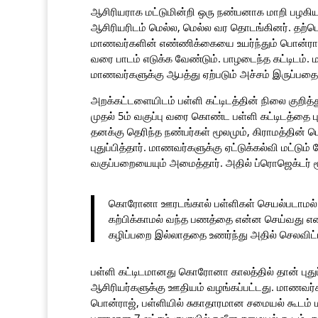
ஆசிரியராக மட்டுமின்றி ஒரு நண்பனாக மாறி பழகி
ஆசிரியரிடம் மெல்ல, மெல்ல வர தொடங்கினர். தற்ப
மாணவர்களின் எண்ணிக்கையை உயர்ந்தும் பொன்ராஜின்
வரை பாடம் எடுக்க வேண்டும். பாழடைந்த கட்டிடம்.
மாணவர்களுக்கு ஆபத்து ஏற்படும் அச்சம் இருப்பதை 
அறக்கட்டளையிடம் பள்ளி கட்டிடத்தின் நிலை குறித்
முதல் 5ம் வகுப்பு வரை கொண்ட பள்ளி கட்டிடத்தை பு
தனக்கு தெரிந்த நண்பர்கள் மூலமும், கிராமத்தின் 
புதுப்பித்தார். மாணவர்களுக்கு ஏட்டுக்கல்வி மட்டு
வகுப்பறையையும் அமைத்தார். அதில் ப்ரொஜெக்டர் மூ
கொரோனா ஊரடங்கால் பள்ளிகள் செயல்படாமல் இர
கற்பிக்காமல் வந்த பணத்தை என்ன செய்வது என
கழிப்பறை இல்லாததை உணர்ந்து அதில் செலவிட்ட
பள்ளி கட்டிடமானது கொரோனா காலத்தில் தான் புது
ஆசிரியர்களுக்கு ஊதியம் வழங்கப்பட்டது. மாணவர
பொன்ராஜ், பள்ளியில் சுகாதாரமான சமையல் கூடம் 