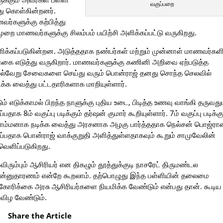
வகுப்பறை
து கொள்கின்றனர்.
வர்களுக்கு கற்பித்து
 முறை மாணவர்களுக்கு சிலம்பம் பயிற்சி அளிக்கப்பட்டு வருகிறது.
அளிக்கப்படுகின்றன. அடுத்ததாக நண்பர்கள் மற்றும் முன்னாள் மாணவர்கள
்கை எடுத்து வருகிறார். மாணவர்களுக்கு கணினி அறிவை ஏற்படுத்த
 பல்வேறு சேவைகளை செய்து வரும் பொன்ராஜ் தனது சொந்த செலவில்
க வைத்து பட்டதாரிகளாக மாறியுள்ளார்.
் எடுக்காமல் பிறந்த நாளுக்கு புதிய உடை, பிடித்த உணவு வாங்கி தருவது
8ம் வகுப்பு படிக்கும் தர்ஷன் குமார் கூறியுள்ளார். 7ம் வகுப்பு படிக்கு
பொம்மனாக நடிக்க வைத்து அரசனாக அழகு பார்த்ததாக நெல்சன் பொஜ்ர
ைப்பதாக பொன்ராஜ் வாக்குறுதி அளித்துள்ளதாகவும் கூறும் சாமுவேலின்
வெளிப்படுகிறது.
ும்பும் ஆசிரியர் என திகழும் தூத்துக்குடி நாசரேட் திருமண்டல
ுன்னுதாரணம் என்றே கூறலாம். தற்பொழுது இந்த பள்ளியின் தலைமை
கோரிக்கை அரசு ஆசிரியர்களை நியமிக்க வேண்டும் என்பது தான். கூடிய
 விழ வேண்டும்.
Share the Article