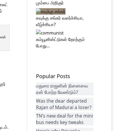
மும்பை அறிஞர்
லைட்
்
சவுக்கு சங்கர் வளர்ச்சியா,
வீழ்ச்சியா?
்சன்
கம்யூனிஸ்ட்டுகள் தோற்கும்
போது…
Popular Posts
ூர்
மதுரை ராஜனின் நினைவை
ஏன் போற்ற வேண்டும்?
Was the dear departed
Rajan of Madurai a loser?
TN’s new deal for the mini
bus needs key tweaks
ிடம்.
Here’s why Priyanka