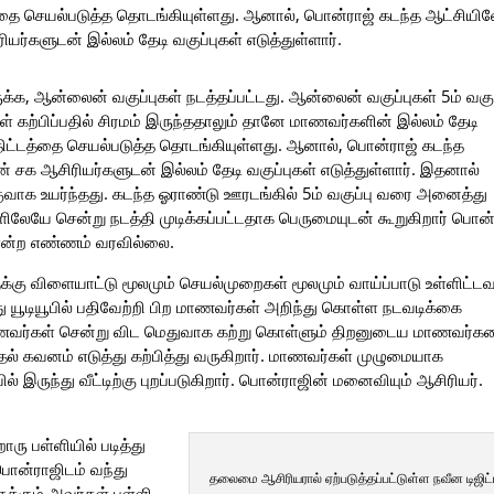
த்தை செயல்படுத்த தொடங்கியுள்ளது. ஆனால், பொன்ராஜ் கடந்த ஆட்சியி
ளுடன் இல்லம் தேடி வகுப்புகள் எடுத்துள்ளார்.
, ஆன்லைன் வகுப்புகள் நடத்தப்பட்டது. ஆன்லைன் வகுப்புகள் 5ம் வகுப
 கற்பிப்பதில் சிரமம் இருந்ததாலும் தானே மாணவர்களின் இல்லம் தேடி
 திட்டத்தை செயல்படுத்த தொடங்கியுள்ளது. ஆனால், பொன்ராஜ் கடந்த
 ஆசிரியர்களுடன் இல்லம் தேடி வகுப்புகள் எடுத்துள்ளார். இதனால்
ுவாக உயர்ந்தது. கடந்த ஓராண்டு ஊரடங்கில் 5ம் வகுப்பு வரை அனைத்து
ிலேயே சென்று நடத்தி முடிக்கப்பட்டதாக பெருமையுடன் கூறுகிறார் பொன்
 என்ற எண்ணம் வரவில்லை.
கு விளையாட்டு மூலமும் செயல்முறைகள் மூலமும் வாய்ப்பாடு உள்ளிட்ட
து யூடியூபில் பதிவேற்றி பிற மாணவர்கள் அறிந்து கொள்ள நடவடிக்கை
ிற மாணவர்கள் சென்று விட மெதுவாக கற்று கொள்ளும் திறனுடைய மாணவர்
் கவனம் எடுத்து கற்பித்து வருகிறார். மாணவர்கள் முழுமையாக
ில் இருந்து வீட்டிற்கு புறப்படுகிறார். பொன்ராஜின் மனைவியும் ஆசிரியர்.
ொரு பள்ளியில் படித்து
பொன்ராஜிடம் வந்து
தலைமை ஆசிரியரால் ஏற்படுத்தப்பட்டுள்ள நவீன டிஜிட்
க்கும் அவர்கள் பள்ளி