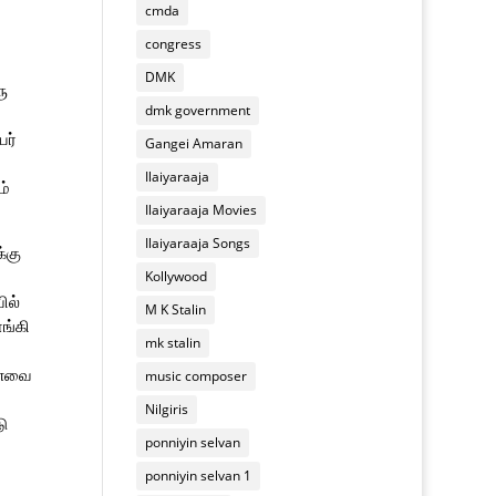
cmda
congress
DMK
ு
dmk government
யர்
Gangei Amaran
Ilaiyaraaja
ம்
Ilaiyaraaja Movies
Ilaiyaraaja Songs
்கு
Kollywood
ில்
M K Stalin
ங்கி
mk stalin
ுணவை
music composer
Nilgiris
ு
ponniyin selvan
ponniyin selvan 1