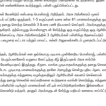
ழிப்பறை மற்றும் பொருட்களை வைக்கும் அறைகளை கட்டியுள்ளார். இதன்
 எண்ணிக்கை உயர்ந்ததும், பள்ளி புதுப்பிக்கப்பட்டது.
ள் வேண்டும் என்பதை பொன்ராஜ் அறிந்தார். அரசு அங்கீகாரம் மூலம்
ர் மட்டுமே ஒருந்தார். 1-5 வகுப்புகள் வரை உள்ள 81 மாணவர்களுக்கு ஒர
 தனது சொந்த செலவில் 3 பேரை பணி நியமனம் செய்தார். அவர்களுக்கு
ிறார். தற்பொழுது பொன்ராஜுடன் சேர்ந்த்து ஒரு வகுப்பிற்கு ஒரு ஆசிரி
கைப்படி அரசு அங்கீகாரத்தில் 3 ஆசிரியர்கள் பள்ளிக்கு தேவைப்படும்
க பலமுறை வட்டார மற்றும் மாவட்ட கல்வி அலுவலர்களிடம் முறையிடப்பட்டு
ித்தல், ஆசிரியர்கள் என ஒவ்வொரு படியாக முன்னேறிய பொன்ராஜ், பள்ளிக
ரும்பலானோர் வறுமை கோட்டிற்கு கீழ் இருப்பதால் அரசு சார்பில்
 வேண்டியதாய் இருந்தது. சீருடை வாங்க முடியாதவர்களுக்கு தனது செலவ
ொண்டாட முடியாத மாணவர்களுக்கு தானே அழைத்து சென்று புதிய ஆடை வா
வர்களுக்கு சத்துணவு வழங்குவதிலும் ஆசிரியரின் கவனம் செல்லாமல்
ிர்த்து தனது செலவில் காய்கறிகளை கூடுதலாக வாங்கி கொடுத்து, சத்த
்ளியில் படிக்கும் மாணவர்கள் வீட்டில் சாப்பிடுகிறார்களோ இல்லையோ
 கொண்டு வந்தார். தானும் அவர்களுடன் சேர்ந்து மதியம் உணவை சாப்பிட்ட