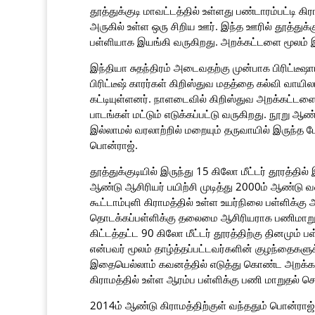
தூத்துக்குடி மாவட்டத்தில் உள்ளது பண்டாரம்பட்டி
அருகில் உள்ள ஒரு சிறிய ஊர். இந்த ஊரில் தூத்துக
பள்ளியாக இயங்கி வருகிறது. அறக்கட்டளை மூலம் இய
இந்தியா சுதந்திரம் அடைவதற்கு முன்பாக பிரிட்டீஷா
பிரிட்டீஷ் காரர்கள் கிறிஸ்துவ மதத்தை கல்வி வாய
கட்டியுள்ளனர். நாளடைவில் கிறிஸ்துவ அறக்கட்டளை 
பாடங்கள் மட்டும் எடுக்கப்பட்டு வருகிறது. நூறு ஆண
இல்லாமல் வரலாற்றில் மறையும் தருவாயில் இருந்த போ
பொன்ராஜ்.
தூத்துக்குடியில் இருந்து 15 கிலோ மீட்டர் தூரத்தி
ஆண்டு ஆசிரியர் பயிற்சி முடித்து 2000ம் ஆண்டு வ
கூட்டாம்புளி கிராமத்தில் உள்ள உயர்நிலை பள்ளிக்க
தொடக்கப்பள்ளிக்கு தலைமை ஆசிரியராக பணிமாறுதல் 
கிட்டத்தட்ட 90 கிலோ மீட்டர் தூரத்திற்கு தினமும் 
என்பவர் மூலம் தாழ்த்தப்பட்டவர்களின் குழந்தைகளுக
இதையெல்லாம் கவனத்தில் எடுத்து கொண்ட அறக்கட்
கிராமத்தில் உள்ள ஆரம்ப பள்ளிக்கு பணி மாறுதல் ச
2014ம் ஆண்டு கிராமத்திற்குள் வந்ததும் பொன்ராஜ