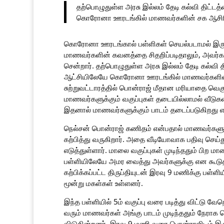
தற்பொழுதுள்ள அரசு இல்லம் தேடி கல்வி திட்ட
கொரோனா ஊரடங்கில் மாணவர்களின் சக ஆசிரியர்க
கொரோனா ஊரடங்கால் பள்ளிகள் செயல்படாமல் இருக்க
மாணவர்களின் கவனத்தை சிதறிப்படிதாலும், அவர்கள்
சென்றார். தற்பொழுதுள்ள அரசு இல்லம் தேடி கல்வி
ஆட்சியிலேயே கொரோனா ஊரடங்கில் மாணவர்களின் சக
சுற்றுவட்டாரத்தில் பொன்ராஜ் மீதான மரியாதை வெக
மாணவர்களுக்கும் வகுப்புகள் தடையில்லாமல் வீடுகள
இதனால் மாணவர்களுக்கும் பாடம் தடைப்படுகிறது
நெல்சன் பொன்ராஜ் கணிதம் என்பதால் மாணவர்களுக்
கற்பித்து வருகிறார். அதை வீடியோவாக பதிவு செய்
எடுத்துள்ளார். மாலை வகுப்புகள் முடிந்ததும் ப
பள்ளியிலேயே அமர வைத்து அவர்களுக்கு என கூடுதல
கற்பிக்கப்பட்ட திருப்தியுடன் இரவு 9 மணிக்கு பள்ளிய
மூன்று மகள்கள் உள்ளனர்.
இந்த பள்ளியில் 5ம் வகுப்பு வரை படித்து விட்டு வேற
வரும் மாணவர்கள் அங்கு பாடம் முடிந்ததும் நேராக 
விடுகின்றனர். இரவு 9 மணி வரை பொன்ராஜிடம் இரு