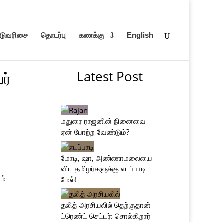
ெடுவரிசை
தொடர்பு
கணக்கு
English
Latest Post
ர்
மதுரை ராஜனின் நினைவை
ஏன் போற்ற வேண்டும்?
மோடி, ஷா, அண்ணாமலையை
விட தமிழர்களுக்கு எடப்பாடி
ம்
மேல்!
தலித் அரசியலில் தெற்குதான்
ட்ரெண்ட் செட்டர்: சொல்கிறார்