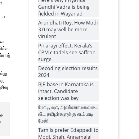
ே
Gandhi Vadra is being
fielded in Wayanad
டைய
Arundhati Roy: How Modi
3.0 may well be more
virulent
ளை
Pinarayi effect: Kerala’s
ிக்க
CPM citadels see saffron
்ராஜ்
surge
Decoding election results
ன்று
2024
ரு
BJP base in Karnataka is
திவு
intact. Candidate
selection was key
மோடி, ஷா, அண்ணாமலையை
விட தமிழர்களுக்கு எடப்பாடி
்த
மேல்!
ய
Tamils prefer Edappadi to
Modi, Shah, Annamalai