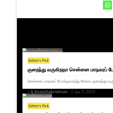
Editor's Pick
குறைந்து வருகிறதா சென்னை மாநகரப் ப
சென்னை மாநகரப் போக்குவரத்து சேவை குறைந்து வருக
G Ananthakrishnan
ஆக 7, 2023


Editor's Pick