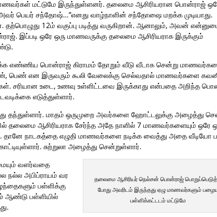
7 மாணவர்கள் மட்டுமே இருந்துள்ளனர். தலைமை ஆசிரியரான பொன்ராஜ் ஒர
. அவர் பெயர் சந்தோஷ்…”எனது வாழ்நாளின் சந்தோஷை மறக்க முடியாது.
. தற்பொழுது 12ம் வகுப்பு படித்து வருகிறான். ஆனாலும், அவன் என்னு
ன்ராஜ். இப்படி ஒரே ஒரு மாணவருக்கு தலைமை ஆசிரியராக இருக்கும்
்டு.
்க எண்ணிய பொன்ராஜ் கிராமம் தோறும் வீடு வீடாக சென்று மாணவர்க
ில் ஆண், பெண் என இருவரும் கூலி வேலைக்கு செல்வதால் மாணவர்களை கவன
ர்கள். சரியான உடை, உணவு உள்ளிட்டவை இருக்காது என்பதை அறிந்த பொன
வடிக்கை எடுத்துள்ளார்.
த்து தந்துள்ளார். மாதம் ஒருமுறை அவர்களை ஹோட்டலுக்கு அழைத்து செ
ியில் தலைமை ஆசிரியராக சேர்ந்த அதே நாளில் 7 மாணவர்களையும் ஒரே ஒ
ர். தானே நாடகத்தை எழுதி மாணவர்களை நடிக்க வைத்து அதை வீடியோ ப
ட்டியுள்ளார். சுற்றுலா அழைத்து சென்றுள்ளார்.
றமையும் வளர்வதை
்ல நல்ல அபிப்ராயம் வர
தலைமை ஆசிரியர் நெல்சன் பொன்ராஜ் பொறுப்பெடுத
ந்தைகளும் பள்ளிக்கு
போது அவரிடம் இருந்தது ஏழு மாணவர்களும் பழை
ம் ஆண்டு பள்ளியில்
பள்ளிக்கட்டடம் மட்டுமே
து.