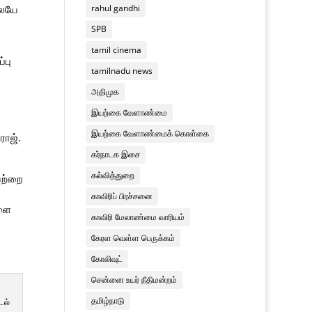
rahul gandhi
லேயே
SPB
tamil cinema
்பு
tamilnadu news
அதிமுக
இயற்கை வேளாண்மை
இயற்கை வேளாண்மைக் கொள்கை
ராஜ்.
கர்நாடக இசை
கல்வித்துறை
வற்றை
காவிரிப் பிரச்சனை
களை
காவிரி மேலாண்மை வாரியம்
கேரள வெள்ள பெருக்கம்
கோலிவுட்
சென்னை உயர் நீதிமன்றம்
தமிழ்நாடு
டல்