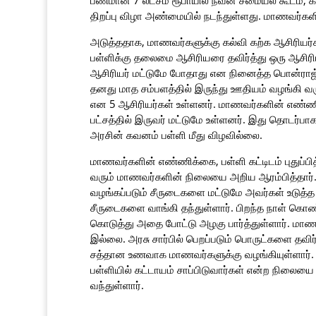
பணமான 7 லட்சம் ரூபாயில் நவீன சமையல் கூடம், க
திறப்பு விழா அண்மையில் நடந்துள்ளது. மாணவர்களின்
அடுத்ததாக, மாணவர்களுக்கு கல்வி கற்க ஆசிரியர்க
பள்ளிக்கு தலைமை ஆசிரியரை தவிர்த்து ஒரு ஆசிரிய
ஆசிரியர் மட்டுமே போதாது என நினைத்த பொன்ராஜ்
தனது மாத சம்பளத்தில் இருந்து ஊதியம் வழங்கி வருக
என 5 ஆசிரியர்கள் உள்ளனர். மாணவர்களின் எண்ணிக்
பட்சத்தில் இருவர் மட்டுமே உள்ளனர். இது தொடர்பா
அரசின் கவனம் பள்ளி மீது விழவில்லை.
மாணவர்களின் எண்ணிக்கை, பள்ளி கட்டிடம் புதுப்ப
வரும் மாணவர்களின் நிலையை அறிய ஆரம்பித்தார். பெ
வழங்கப்படும் சீருடைகளை மட்டுமே அவர்கள் உடுத்த
சீருடைகளை வாங்கி தந்துள்ளார். பிறந்த நாள் க
கொடுத்து அதை போட்டு அழகு பார்த்துள்ளார். மாண
இல்லை. அரசு சார்பில் பெறப்படும் பொருட்களை தவ
சத்தான உணவாக மாணவர்களுக்கு வழங்கியுள்ளார். பள
பள்ளியில் கட்டாயம் சாப்பிடுவார்கள் என்ற நிலையை
வந்துள்ளார்.