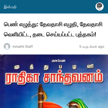
இன்மதி
பெண் எழுத்து: தேவதாசி எழுதி, தேவதாசி
வெளியிட்ட, தடை செய்யப்பட்ட புத்தகம்!
Inmathi Staff
5 வருடங்கள் ago