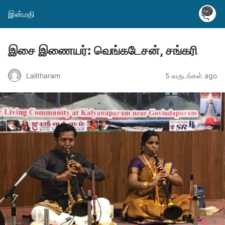
இன்மதி
இசை இணையர்: வெங்கடேசன், சங்கரி
Lalitharam
5 வருடங்கள் ago