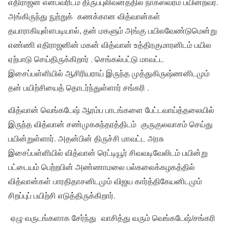
எதிராஜன் என்பவரிடம் திருப்புலிவனத்தில் நாகஸ்வரம் பயின்றவர்.
அங்கிருந்து நுற்றுக் கணக்கான வித்வான்கள்
தயாராகியுள்ளபடியால், தன் மகளும் அங்கு பயிலவேண்டுமென்று
எண்ணி எதிராஜனின் மகன் வித்வான் உத்திரகுமாரனிடம் பயில
ஏற்பாடு செய்திருக்கிறார் . செங்கல்பட்டு மாவட்ட
இசைப்பள்ளியில் ஆசிரியராய் இருந்த முத்துகிருஷ்ணனிடமும்
தன் பயிற்சியைத் தொடர்ந்துள்ளார் சங்கரி .
வித்வான் வெங்கடேஷ் ஆரம்ப பாடங்களை பேட்டவாய்த்தலையில்
இருந்த வித்வான் சண்முகசுந்தரத்திடம் குருகுலவாசம் செய்து
பயின்றுள்ளார். அதன்பின் திருச்சி மாவட்ட அரசு
இசைப்பள்ளியில் வித்வான் ரெட்டியூர் சிவவடிவேலிடம் பயின்று
பட்டையம் பெற்றபின் அண்ணாமலை பல்கலைக்கழகத்தில்
வித்வான்கள் பாரதிதாசனிடமும் விஜய கார்த்திகேயனிடமும்
சிறப்புப் பயிற்சி எடுத்திருக்கிறார்.
ஏழு வருடங்களாக சேர்ந்து வாசித்து வரும் வெங்கடேஷ்/சங்கரி