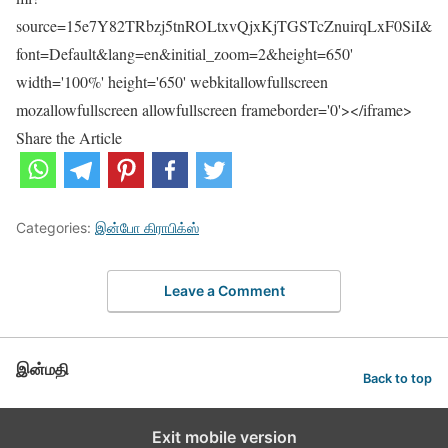
source=15e7Y82TRbzj5tnROLtxvQjxKjTGSTcZnuirqLxF0SiI&
font=Default&lang=en&initial_zoom=2&height=650'
width='100%' height='650' webkitallowfullscreen
mozallowfullscreen allowfullscreen frameborder='0'></iframe>
Share the Article
Categories:
இன்போ கிராபிக்ஸ்
Leave a Comment
இன்மதி
Back to top
Exit mobile version