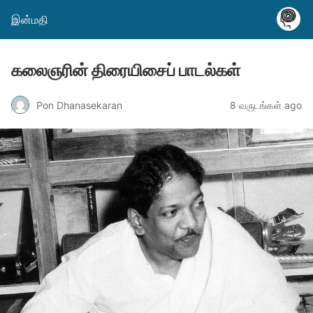
இன்மதி
கலைஞரின் திரையிசைப் பாடல்கள்
Pon Dhanasekaran
8 வருடங்கள் ago